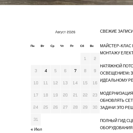
СВЕЖИЕ ЗАПИС
Август 2026
МАЙСТЕР-КЛАС І
Пн
Вт
Ср
Чт
Пт
Сб
Вс
МОНТАЖУ ЕЛЕК
1
2
НАТЯЖНОЙ ПОТО
3
4
5
6
7
8
9
ОСВЕЩЕНИЕМ: 3
ИДЕАЛЬНОМУ РЕ
10
11
12
13
14
15
16
МОДЕРНИЗАЦИЯ 
17
18
19
20
21
22
23
ОБНОВЛЯТЬ СЕТ
24
25
26
27
28
29
30
ЗАДАЧИ ЭТО РЕ
31
ПОЛНЫЙ ГИД СЦ
ОБОРУДОВАНИЯ
« Июл