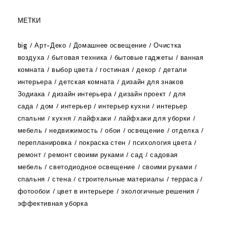
МЕТКИ
big
Арт-Деко
Домашнее освещение
Очистка
воздуха
бытовая техника
бытовые гаджеты
ванная
комната
выбор цвета
гостиная
декор
детали
интерьера
детская комната
дизайн для знаков
Зодиака
дизайн интерьера
дизайн проект
для
сада
дом
интерьер
интерьер кухни
интерьер
спальни
кухня
лайфхаки
лайфхаки для уборки
мебель
недвижимость
обои
освещение
отделка
перепланировка
покраска стен
психология цвета
ремонт
ремонт своими руками
сад
садовая
мебель
светодиодное освещение
своими руками
спальня
стена
строительные материалы
терраса
фотообои
цвет в интерьере
экологичные решения
эффективная уборка