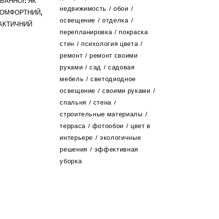
ВАННОЇ: ЯК
недвижимость
обои
КОМФОРТНИЙ,
освещение
отделка
РАКТИЧНИЙ
перепланировка
покраска
стен
психология цвета
ремонт
ремонт своими
руками
сад
садовая
мебель
светодиодное
освещение
своими руками
спальня
стена
строительные материалы
терраса
фотообои
цвет в
интерьере
экологичные
решения
эффективная
уборка