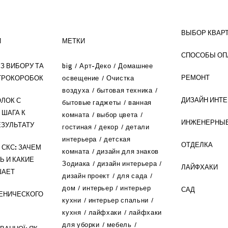
ВЫБОР КВАР
И
МЕТКИ
СПОСОБЫ ОП
З ВИБОРУ ТА
big
Арт-Деко
Домашнее
РЕМОНТ
ТРОКОРОБОК
освещение
Очистка
воздуха
бытовая техника
ДИЗАЙН ИНТ
ЛОК С
бытовые гаджеты
ванная
 ШАГА К
комната
выбор цвета
ИНЖЕНЕРНЫЕ
ЗУЛЬТАТУ
гостиная
декор
детали
интерьера
детская
ОТДЕЛКА
СКС: ЗАЧЕМ
комната
дизайн для знаков
Ь И КАКИЕ
Зодиака
дизайн интерьера
ЛАЙФХАКИ
ШАЕТ
дизайн проект
для сада
дом
интерьер
интерьер
САД
ЕНИЧЕСКОГО
кухни
интерьер спальни
кухня
лайфхаки
лайфхаки
для уборки
мебель