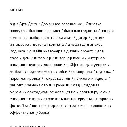
МЕТКИ
big
Арт-Деко
Домашнее освещение
Очистка
воздуха
бытовая техника
бытовые гаджеты
ванная
комната
выбор цвета
гостиная
декор
детали
интерьера
детская комната
дизайн для знаков
Зодиака
дизайн интерьера
дизайн проект
для
сада
дом
интерьер
интерьер кухни
интерьер
спальни
кухня
лайфхаки
лайфхаки для уборки
мебель
недвижимость
обои
освещение
отделка
перепланировка
покраска стен
психология цвета
ремонт
ремонт своими руками
сад
садовая
мебель
светодиодное освещение
своими руками
спальня
стена
строительные материалы
терраса
фотообои
цвет в интерьере
экологичные решения
эффективная уборка