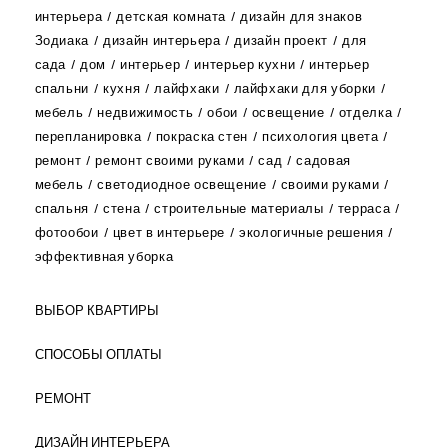
интерьера
детская комната
дизайн для знаков
Зодиака
дизайн интерьера
дизайн проект
для
сада
дом
интерьер
интерьер кухни
интерьер
спальни
кухня
лайфхаки
лайфхаки для уборки
мебель
недвижимость
обои
освещение
отделка
перепланировка
покраска стен
психология цвета
ремонт
ремонт своими руками
сад
садовая
мебель
светодиодное освещение
своими руками
спальня
стена
строительные материалы
терраса
фотообои
цвет в интерьере
экологичные решения
эффективная уборка
ВЫБОР КВАРТИРЫ
СПОСОБЫ ОПЛАТЫ
РЕМОНТ
ДИЗАЙН ИНТЕРЬЕРА