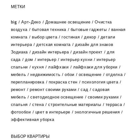
МЕТКИ
big
Арт-Деко
Домашнее освещение
Очистка
воздуха
бытовая техника
бытовые гаджеты
ванная
комната
выбор цвета
гостиная
декор
детали
интерьера
детская комната
дизайн для знаков
Зодиака
дизайн интерьера
дизайн проект
для
сада
дом
интерьер
интерьер кухни
интерьер
спальни
кухня
лайфхаки
лайфхаки для уборки
мебель
недвижимость
обои
освещение
отделка
перепланировка
покраска стен
психология цвета
ремонт
ремонт своими руками
сад
садовая
мебель
светодиодное освещение
своими руками
спальня
стена
строительные материалы
терраса
фотообои
цвет в интерьере
экологичные решения
эффективная уборка
ВЫБОР КВАРТИРЫ