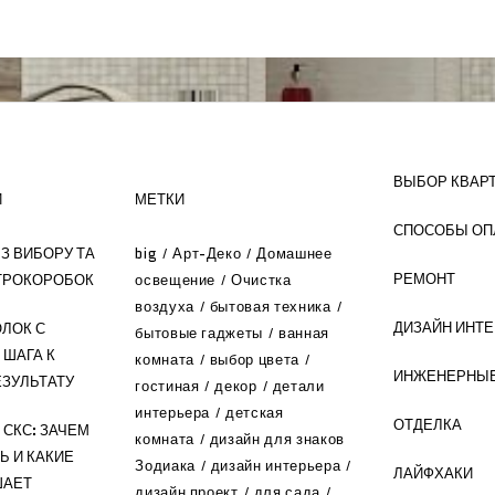
ВЫБОР КВАР
И
МЕТКИ
СПОСОБЫ ОП
З ВИБОРУ ТА
big
Арт-Деко
Домашнее
РЕМОНТ
ТРОКОРОБОК
освещение
Очистка
воздуха
бытовая техника
ДИЗАЙН ИНТ
ЛОК С
бытовые гаджеты
ванная
 ШАГА К
комната
выбор цвета
ИНЖЕНЕРНЫЕ
ЗУЛЬТАТУ
гостиная
декор
детали
интерьера
детская
ОТДЕЛКА
СКС: ЗАЧЕМ
комната
дизайн для знаков
Ь И КАКИЕ
Зодиака
дизайн интерьера
ЛАЙФХАКИ
ШАЕТ
дизайн проект
для сада