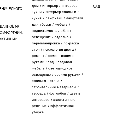
дом
интерьер
интерьер
САД
ЕНИЧЕСКОГО
кухни
интерьер спальни
кухня
лайфхаки
лайфхаки
для уборки
мебель
ВАННОЇ: ЯК
недвижимость
обои
КОМФОРТНИЙ,
освещение
отделка
РАКТИЧНИЙ
перепланировка
покраска
стен
психология цвета
ремонт
ремонт своими
руками
сад
садовая
мебель
светодиодное
освещение
своими руками
спальня
стена
строительные материалы
терраса
фотообои
цвет в
интерьере
экологичные
решения
эффективная
уборка