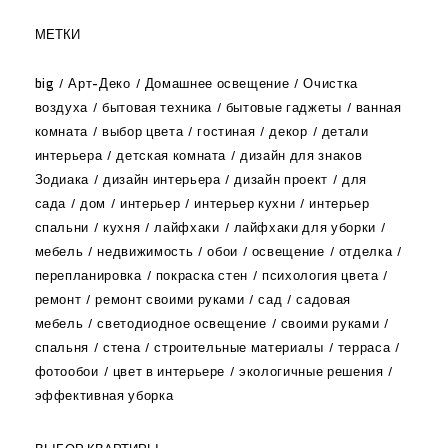
МЕТКИ
big
Арт-Деко
Домашнее освещение
Очистка
воздуха
бытовая техника
бытовые гаджеты
ванная
комната
выбор цвета
гостиная
декор
детали
интерьера
детская комната
дизайн для знаков
Зодиака
дизайн интерьера
дизайн проект
для
сада
дом
интерьер
интерьер кухни
интерьер
спальни
кухня
лайфхаки
лайфхаки для уборки
мебель
недвижимость
обои
освещение
отделка
перепланировка
покраска стен
психология цвета
ремонт
ремонт своими руками
сад
садовая
мебель
светодиодное освещение
своими руками
спальня
стена
строительные материалы
терраса
фотообои
цвет в интерьере
экологичные решения
эффективная уборка