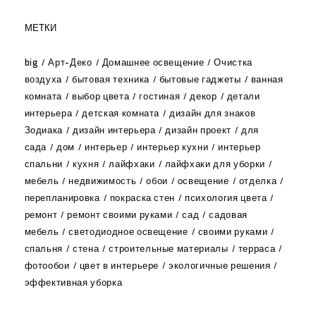
МЕТКИ
big
Арт-Деко
Домашнее освещение
Очистка
воздуха
бытовая техника
бытовые гаджеты
ванная
комната
выбор цвета
гостиная
декор
детали
интерьера
детская комната
дизайн для знаков
Зодиака
дизайн интерьера
дизайн проект
для
сада
дом
интерьер
интерьер кухни
интерьер
спальни
кухня
лайфхаки
лайфхаки для уборки
мебель
недвижимость
обои
освещение
отделка
перепланировка
покраска стен
психология цвета
ремонт
ремонт своими руками
сад
садовая
мебель
светодиодное освещение
своими руками
спальня
стена
строительные материалы
терраса
фотообои
цвет в интерьере
экологичные решения
эффективная уборка