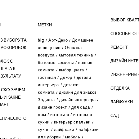
ВЫБОР КВАР
И
МЕТКИ
СПОСОБЫ ОП
З ВИБОРУ ТА
big
Арт-Деко
Домашнее
РЕМОНТ
ТРОКОРОБОК
освещение
Очистка
воздуха
бытовая техника
ДИЗАЙН ИНТ
ЛОК С
бытовые гаджеты
ванная
 ШАГА К
комната
выбор цвета
ИНЖЕНЕРНЫЕ
ЗУЛЬТАТУ
гостиная
декор
детали
интерьера
детская
ОТДЕЛКА
СКС: ЗАЧЕМ
комната
дизайн для знаков
Ь И КАКИЕ
Зодиака
дизайн интерьера
ЛАЙФХАКИ
ШАЕТ
дизайн проект
для сада
дом
интерьер
интерьер
САД
ЕНИЧЕСКОГО
кухни
интерьер спальни
кухня
лайфхаки
лайфхаки
для уборки
мебель