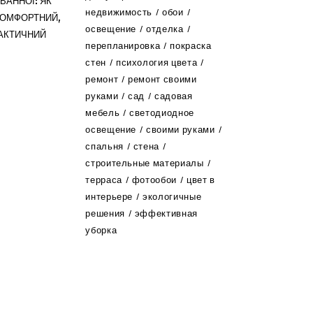
ВАННОЇ: ЯК
недвижимость
обои
КОМФОРТНИЙ,
освещение
отделка
РАКТИЧНИЙ
перепланировка
покраска
стен
психология цвета
ремонт
ремонт своими
руками
сад
садовая
мебель
светодиодное
освещение
своими руками
спальня
стена
строительные материалы
терраса
фотообои
цвет в
интерьере
экологичные
решения
эффективная
уборка