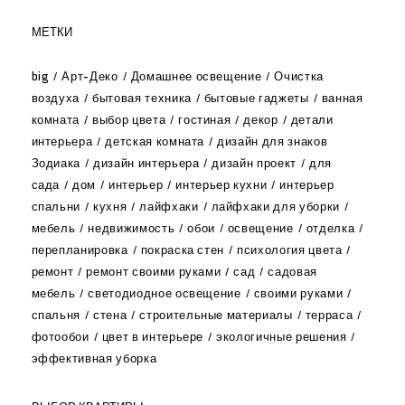
МЕТКИ
big
Арт-Деко
Домашнее освещение
Очистка
воздуха
бытовая техника
бытовые гаджеты
ванная
комната
выбор цвета
гостиная
декор
детали
интерьера
детская комната
дизайн для знаков
Зодиака
дизайн интерьера
дизайн проект
для
сада
дом
интерьер
интерьер кухни
интерьер
спальни
кухня
лайфхаки
лайфхаки для уборки
мебель
недвижимость
обои
освещение
отделка
перепланировка
покраска стен
психология цвета
ремонт
ремонт своими руками
сад
садовая
мебель
светодиодное освещение
своими руками
спальня
стена
строительные материалы
терраса
фотообои
цвет в интерьере
экологичные решения
эффективная уборка