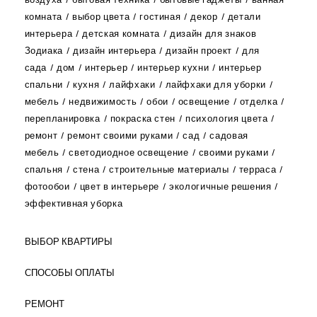
комната
выбор цвета
гостиная
декор
детали
интерьера
детская комната
дизайн для знаков
Зодиака
дизайн интерьера
дизайн проект
для
сада
дом
интерьер
интерьер кухни
интерьер
спальни
кухня
лайфхаки
лайфхаки для уборки
мебель
недвижимость
обои
освещение
отделка
перепланировка
покраска стен
психология цвета
ремонт
ремонт своими руками
сад
садовая
мебель
светодиодное освещение
своими руками
спальня
стена
строительные материалы
терраса
фотообои
цвет в интерьере
экологичные решения
эффективная уборка
ВЫБОР КВАРТИРЫ
СПОСОБЫ ОПЛАТЫ
РЕМОНТ