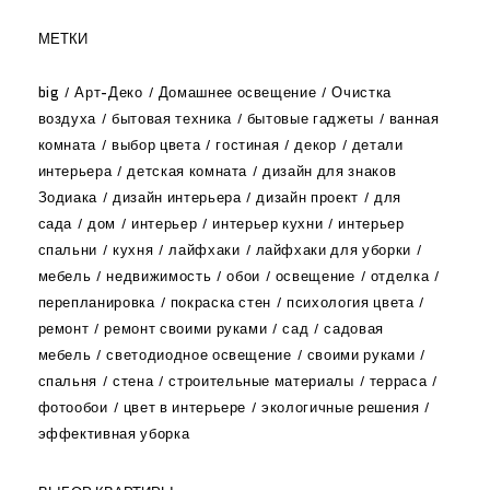
МЕТКИ
big
Арт-Деко
Домашнее освещение
Очистка
воздуха
бытовая техника
бытовые гаджеты
ванная
комната
выбор цвета
гостиная
декор
детали
интерьера
детская комната
дизайн для знаков
Зодиака
дизайн интерьера
дизайн проект
для
сада
дом
интерьер
интерьер кухни
интерьер
спальни
кухня
лайфхаки
лайфхаки для уборки
мебель
недвижимость
обои
освещение
отделка
перепланировка
покраска стен
психология цвета
ремонт
ремонт своими руками
сад
садовая
мебель
светодиодное освещение
своими руками
спальня
стена
строительные материалы
терраса
фотообои
цвет в интерьере
экологичные решения
эффективная уборка