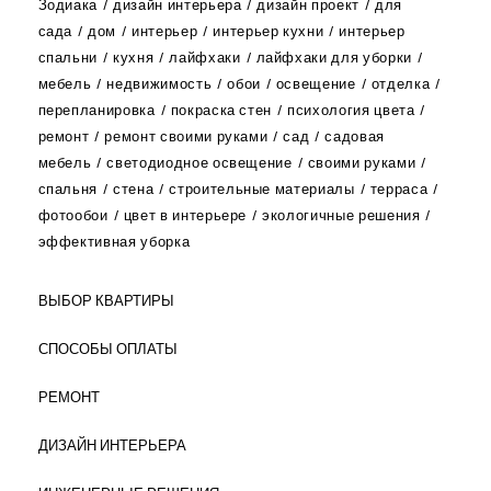
Зодиака
дизайн интерьера
дизайн проект
для
сада
дом
интерьер
интерьер кухни
интерьер
спальни
кухня
лайфхаки
лайфхаки для уборки
мебель
недвижимость
обои
освещение
отделка
перепланировка
покраска стен
психология цвета
ремонт
ремонт своими руками
сад
садовая
мебель
светодиодное освещение
своими руками
спальня
стена
строительные материалы
терраса
фотообои
цвет в интерьере
экологичные решения
эффективная уборка
ВЫБОР КВАРТИРЫ
СПОСОБЫ ОПЛАТЫ
РЕМОНТ
ДИЗАЙН ИНТЕРЬЕРА