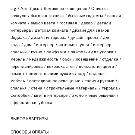
big
Арт-Деко
Домашнее освещение
Очистка
воздуха
бытовая техника
бытовые гаджеты
ванная
комната
выбор цвета
гостиная
декор
детали
интерьера
детская комната
дизайн для знаков
Зодиака
дизайн интерьера
дизайн проект
для
сада
дом
интерьер
интерьер кухни
интерьер
спальни
кухня
лайфхаки
лайфхаки для уборки
мебель
недвижимость
обои
освещение
отделка
перепланировка
покраска стен
психология цвета
ремонт
ремонт своими руками
сад
садовая
мебель
светодиодное освещение
своими руками
спальня
стена
строительные материалы
терраса
фотообои
цвет в интерьере
экологичные решения
эффективная уборка
ВЫБОР КВАРТИРЫ
СПОСОБЫ ОПЛАТЫ