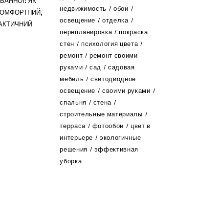
ВАННОЇ: ЯК
недвижимость
обои
КОМФОРТНИЙ,
освещение
отделка
РАКТИЧНИЙ
перепланировка
покраска
стен
психология цвета
ремонт
ремонт своими
руками
сад
садовая
мебель
светодиодное
освещение
своими руками
спальня
стена
строительные материалы
терраса
фотообои
цвет в
интерьере
экологичные
решения
эффективная
уборка