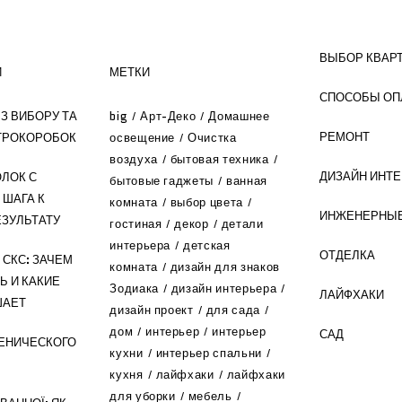
ВЫБОР КВАР
И
МЕТКИ
СПОСОБЫ ОП
З ВИБОРУ ТА
big
Арт-Деко
Домашнее
РЕМОНТ
ТРОКОРОБОК
освещение
Очистка
воздуха
бытовая техника
ДИЗАЙН ИНТ
ЛОК С
бытовые гаджеты
ванная
 ШАГА К
комната
выбор цвета
ИНЖЕНЕРНЫЕ
ЗУЛЬТАТУ
гостиная
декор
детали
интерьера
детская
ОТДЕЛКА
СКС: ЗАЧЕМ
комната
дизайн для знаков
Ь И КАКИЕ
Зодиака
дизайн интерьера
ЛАЙФХАКИ
ШАЕТ
дизайн проект
для сада
дом
интерьер
интерьер
САД
ЕНИЧЕСКОГО
кухни
интерьер спальни
кухня
лайфхаки
лайфхаки
для уборки
мебель