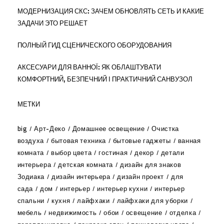
МОДЕРНИЗАЦИЯ СКС: ЗАЧЕМ ОБНОВЛЯТЬ СЕТЬ И КАКИЕ
ЗАДАЧИ ЭТО РЕШАЕТ
ПОЛНЫЙ ГИД СЦЕНИЧЕСКОГО ОБОРУДОВАНИЯ
АКСЕСУАРИ ДЛЯ ВАННОЇ: ЯК ОБЛАШТУВАТИ
КОМФОРТНИЙ, БЕЗПЕЧНИЙ І ПРАКТИЧНИЙ САНВУЗОЛ
МЕТКИ
big
Арт-Деко
Домашнее освещение
Очистка
воздуха
бытовая техника
бытовые гаджеты
ванная
комната
выбор цвета
гостиная
декор
детали
интерьера
детская комната
дизайн для знаков
Зодиака
дизайн интерьера
дизайн проект
для
сада
дом
интерьер
интерьер кухни
интерьер
спальни
кухня
лайфхаки
лайфхаки для уборки
мебель
недвижимость
обои
освещение
отделка