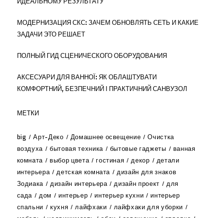
ИДЕАЛЬНОМУ РЕЗУЛЬТАТУ
МОДЕРНИЗАЦИЯ СКС: ЗАЧЕМ ОБНОВЛЯТЬ СЕТЬ И КАКИЕ
ЗАДАЧИ ЭТО РЕШАЕТ
ПОЛНЫЙ ГИД СЦЕНИЧЕСКОГО ОБОРУДОВАНИЯ
АКСЕСУАРИ ДЛЯ ВАННОЇ: ЯК ОБЛАШТУВАТИ
КОМФОРТНИЙ, БЕЗПЕЧНИЙ І ПРАКТИЧНИЙ САНВУЗОЛ
МЕТКИ
big
Арт-Деко
Домашнее освещение
Очистка
воздуха
бытовая техника
бытовые гаджеты
ванная
комната
выбор цвета
гостиная
декор
детали
интерьера
детская комната
дизайн для знаков
Зодиака
дизайн интерьера
дизайн проект
для
сада
дом
интерьер
интерьер кухни
интерьер
спальни
кухня
лайфхаки
лайфхаки для уборки