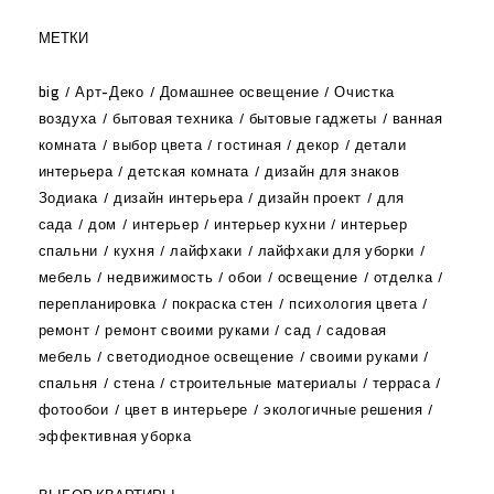
МЕТКИ
big
Арт-Деко
Домашнее освещение
Очистка
воздуха
бытовая техника
бытовые гаджеты
ванная
комната
выбор цвета
гостиная
декор
детали
интерьера
детская комната
дизайн для знаков
Зодиака
дизайн интерьера
дизайн проект
для
сада
дом
интерьер
интерьер кухни
интерьер
спальни
кухня
лайфхаки
лайфхаки для уборки
мебель
недвижимость
обои
освещение
отделка
перепланировка
покраска стен
психология цвета
ремонт
ремонт своими руками
сад
садовая
мебель
светодиодное освещение
своими руками
спальня
стена
строительные материалы
терраса
фотообои
цвет в интерьере
экологичные решения
эффективная уборка