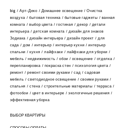
big
Арт-Деко
Домашнее освещение
Очистка
воздуха
бытовая техника
бытовые гаджеты
ванная
комната
выбор цвета
гостиная
декор
детали
интерьера
детская комната
дизайн для знаков
Зодиака
дизайн интерьера
дизайн проект
для
сада
дом
интерьер
интерьер кухни
интерьер
спальни
кухня
лайфхаки
лайфхаки для уборки
мебель
недвижимость
обои
освещение
отделка
перепланировка
покраска стен
психология цвета
ремонт
ремонт своими руками
сад
садовая
мебель
светодиодное освещение
своими руками
спальня
стена
строительные материалы
терраса
фотообои
цвет в интерьере
экологичные решения
эффективная уборка
ВЫБОР КВАРТИРЫ
СПОСОБЫ ОПЛАТЫ