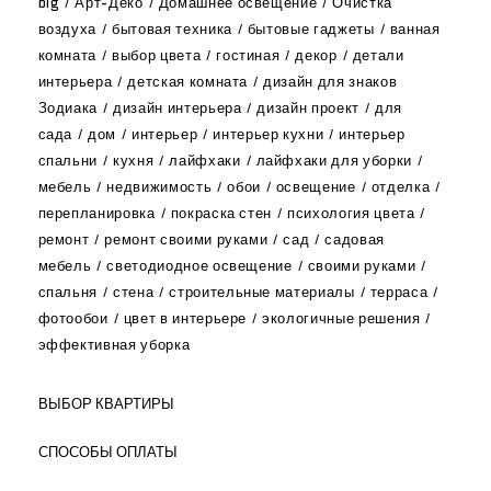
big
Арт-Деко
Домашнее освещение
Очистка
воздуха
бытовая техника
бытовые гаджеты
ванная
комната
выбор цвета
гостиная
декор
детали
интерьера
детская комната
дизайн для знаков
Зодиака
дизайн интерьера
дизайн проект
для
сада
дом
интерьер
интерьер кухни
интерьер
спальни
кухня
лайфхаки
лайфхаки для уборки
мебель
недвижимость
обои
освещение
отделка
перепланировка
покраска стен
психология цвета
ремонт
ремонт своими руками
сад
садовая
мебель
светодиодное освещение
своими руками
спальня
стена
строительные материалы
терраса
фотообои
цвет в интерьере
экологичные решения
эффективная уборка
ВЫБОР КВАРТИРЫ
СПОСОБЫ ОПЛАТЫ