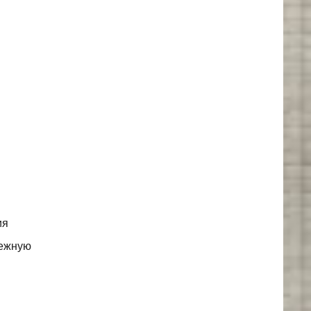
ия
дежную