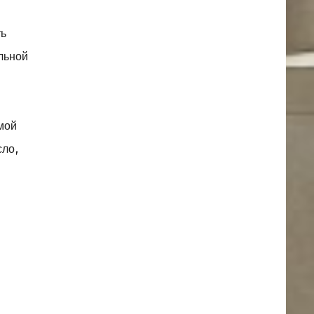
ть
льной
емой
сло,