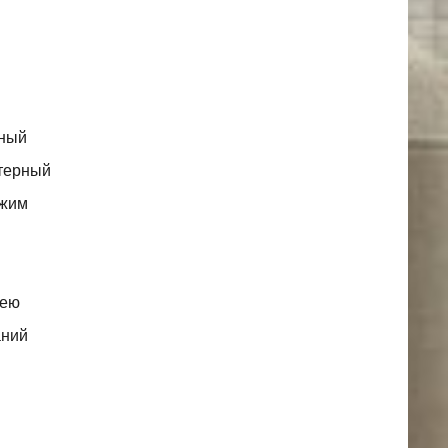
рный
ктерный
ежим
 ею
аний