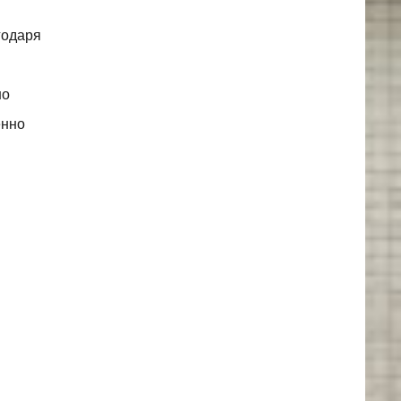
годаря
но
енно
н