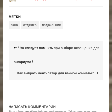
МЕТКИ
окно
отделка
подоконник
Навигация
Что следует помнить при выборе освещения для
по
записям
аквариума?
Как выбрать вентилятор для ванной комнаты?
НАПИСАТЬ КОММЕНТАРИЙ
Ваш адрес email не будет опубликован.
Обязательные поля