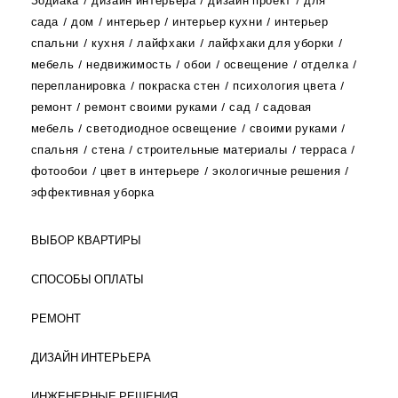
Зодиака
дизайн интерьера
дизайн проект
для
сада
дом
интерьер
интерьер кухни
интерьер
спальни
кухня
лайфхаки
лайфхаки для уборки
мебель
недвижимость
обои
освещение
отделка
перепланировка
покраска стен
психология цвета
ремонт
ремонт своими руками
сад
садовая
мебель
светодиодное освещение
своими руками
спальня
стена
строительные материалы
терраса
фотообои
цвет в интерьере
экологичные решения
эффективная уборка
ВЫБОР КВАРТИРЫ
СПОСОБЫ ОПЛАТЫ
РЕМОНТ
ДИЗАЙН ИНТЕРЬЕРА
ИНЖЕНЕРНЫЕ РЕШЕНИЯ