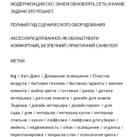
МОДЕРНИЗАЦИЯ СКС: ЗАЧЕМ ОБНОВЛЯТЬ СЕТЬ И КАКИЕ
ЗАДАЧИ ЭТО РЕШАЕТ
ПОЛНЫЙ ГИД СЦЕНИЧЕСКОГО ОБОРУДОВАНИЯ
АКСЕСУАРИ ДЛЯ ВАННОЇ: ЯК ОБЛАШТУВАТИ
КОМФОРТНИЙ, БЕЗПЕЧНИЙ І ПРАКТИЧНИЙ САНВУЗОЛ
МЕТКИ
big
Арт-Деко
Домашнее освещение
Очистка
воздуха
бытовая техника
бытовые гаджеты
ванная
комната
выбор цвета
гостиная
декор
детали
интерьера
детская комната
дизайн для знаков
Зодиака
дизайн интерьера
дизайн проект
для
сада
дом
интерьер
интерьер кухни
интерьер
спальни
кухня
лайфхаки
лайфхаки для уборки
мебель
недвижимость
обои
освещение
отделка
перепланировка
покраска стен
психология цвета