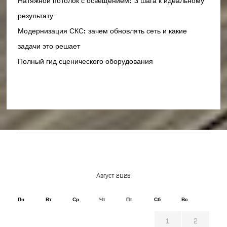
Натяжной потолок с освещением: 3 шага к идеальному
результату
Модернизация СКС: зачем обновлять сеть и какие
задачи это решает
Полный гид сценического оборудования
Август 2026
Пн
Вт
Ср
Чт
Пт
Сб
Вс
1
2