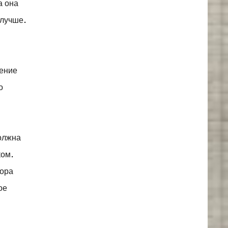
а она
 лучше.
дение
о
.
должна
ком.
бора
ое