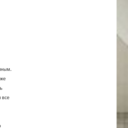
нным.
 же
ть
я все
о