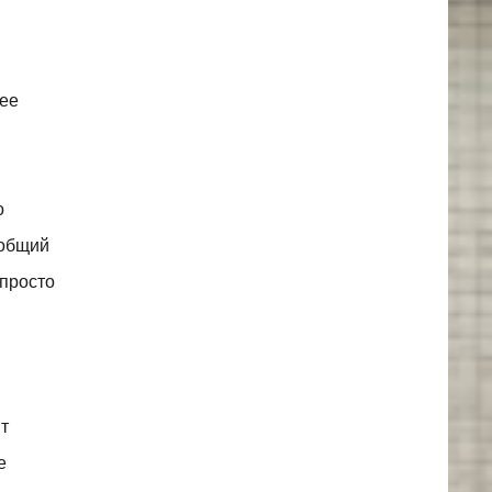
лее
о
 общий
 просто
я
ят
е