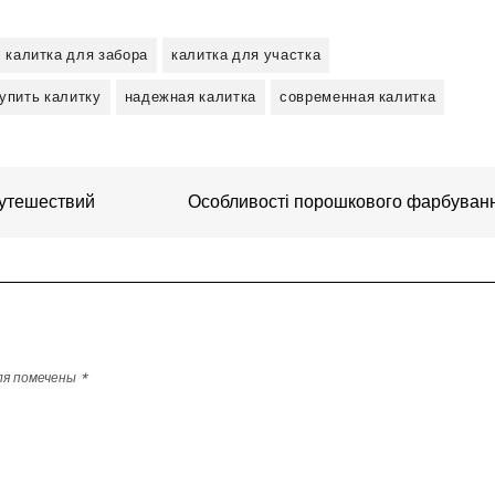
калитка для забора
калитка для участка
упить калитку
надежная калитка
современная калитка
путешествий
Особливості порошкового фарбуван
ля помечены
*