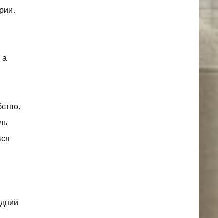
рии,
 а
бство,
ль
вся
едний