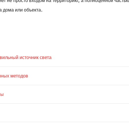
нет не просто входом на территорию, а полноценной часть
а дома или объекта.
вильный источник света
енных методов
пы