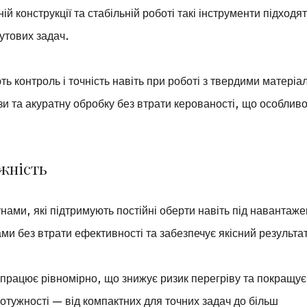
й конструкції та стабільній роботі такі інструменти підходят
утових задач.
ть контроль і точність навіть при роботі з твердими матеріа
зи та акуратну обробку без втрати керованості, що особлив
ужність
нами, які підтримують постійні оберти навіть під навантаж
и без втрати ефективності та забезпечує якісний результа
 працює рівномірно, що знижує ризик перегріву та покращує 
 потужності — від компактних для точних задач до більш