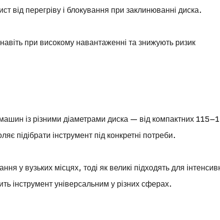
ст від перегріву і блокування при заклинюванні диска.
навіть при високому навантаженні та знижують ризик
машин із різними діаметрами диска — від компактних 115–
ляє підібрати інструмент під конкретні потреби.
ання у вузьких місцях, тоді як великі підходять для інтенсив
бить інструмент універсальним у різних сферах.