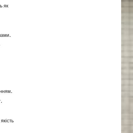
ь як
лами.
о
енням.
т.
якість