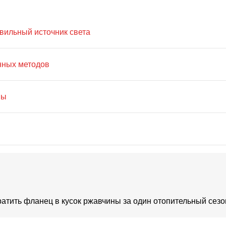
вильный источник света
енных методов
пы
вратить фланец в кусок ржавчины за один отопительный сез