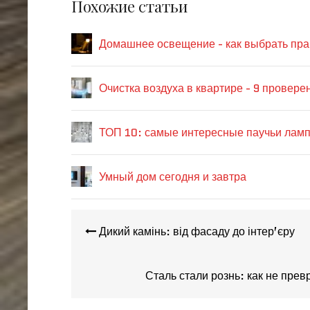
Похожие статьи
Домашнее освещение - как выбрать пра
Очистка воздуха в квартире - 9 провер
ТОП 10: самые интересные паучьи лам
Умный дом сегодня и завтра
Навигация
Дикий камінь: від фасаду до інтер’єру
по
записям
Сталь стали рознь: как не пре