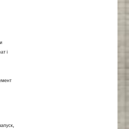
ти
ат і
румент
запуск,