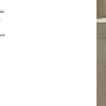
мін
.
ати