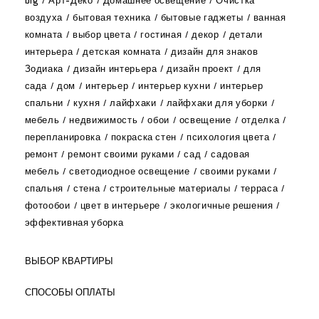
big
Арт-Деко
Домашнее освещение
Очистка
воздуха
бытовая техника
бытовые гаджеты
ванная
комната
выбор цвета
гостиная
декор
детали
интерьера
детская комната
дизайн для знаков
Зодиака
дизайн интерьера
дизайн проект
для
сада
дом
интерьер
интерьер кухни
интерьер
спальни
кухня
лайфхаки
лайфхаки для уборки
мебель
недвижимость
обои
освещение
отделка
перепланировка
покраска стен
психология цвета
ремонт
ремонт своими руками
сад
садовая
мебель
светодиодное освещение
своими руками
спальня
стена
строительные материалы
терраса
фотообои
цвет в интерьере
экологичные решения
эффективная уборка
ВЫБОР КВАРТИРЫ
СПОСОБЫ ОПЛАТЫ