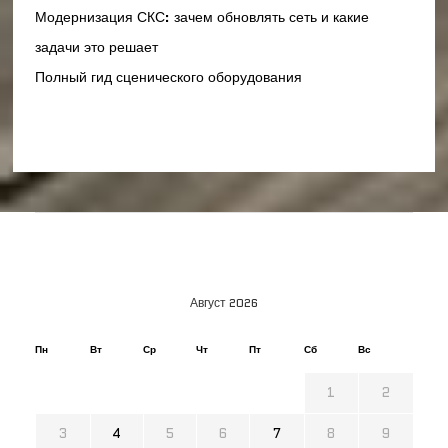
Модернизация СКС: зачем обновлять сеть и какие
задачи это решает
Полный гид сценического оборудования
Август 2026
Пн
Вт
Ср
Чт
Пт
Сб
Вс
1
2
3
4
5
6
7
8
9