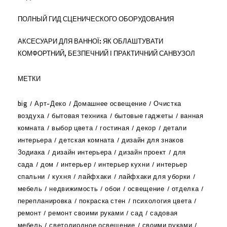
ПОЛНЫЙ ГИД СЦЕНИЧЕСКОГО ОБОРУДОВАНИЯ
АКСЕСУАРИ ДЛЯ ВАННОЇ: ЯК ОБЛАШТУВАТИ
КОМФОРТНИЙ, БЕЗПЕЧНИЙ І ПРАКТИЧНИЙ САНВУЗОЛ
МЕТКИ
big
Арт-Деко
Домашнее освещение
Очистка
воздуха
бытовая техника
бытовые гаджеты
ванная
комната
выбор цвета
гостиная
декор
детали
интерьера
детская комната
дизайн для знаков
Зодиака
дизайн интерьера
дизайн проект
для
сада
дом
интерьер
интерьер кухни
интерьер
спальни
кухня
лайфхаки
лайфхаки для уборки
мебель
недвижимость
обои
освещение
отделка
перепланировка
покраска стен
психология цвета
ремонт
ремонт своими руками
сад
садовая
мебель
светодиодное освещение
своими руками