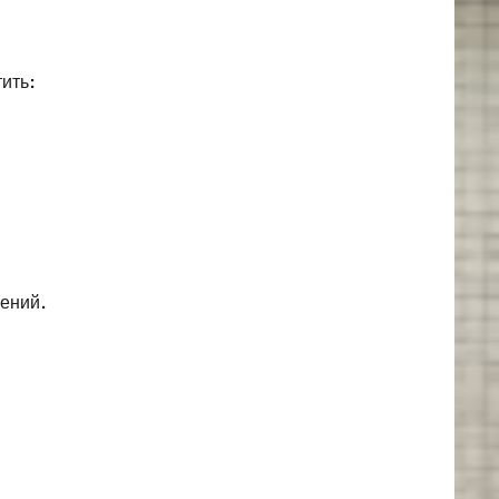
ить:
щений.