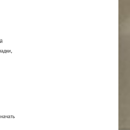
ой
ладки,
 начать