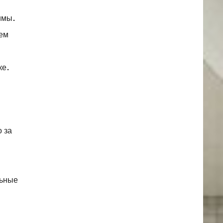
имы.
нем
ке.
о за
льные