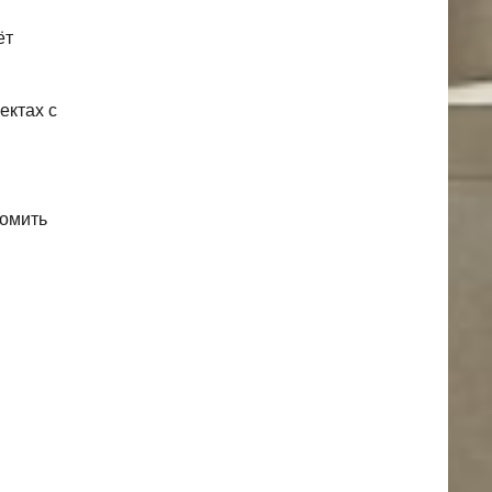
ёт
ектах с
номить