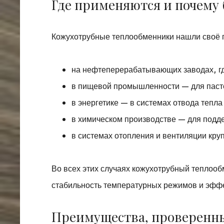
Где применяются и почему 
Кожухотрубные теплообменники нашли своё п
на нефтеперерабатывающих заводах, гд
в пищевой промышленности — для пасте
в энергетике — в системах отвода тепл
в химическом производстве — для подд
в системах отопления и вентиляции кру
Во всех этих случаях кожухотрубный теплоо
стабильность температурных режимов и эффе
Преимущества, проверенн