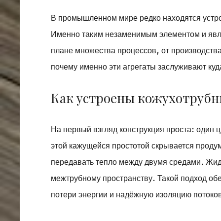
В промышленном мире редко находятся устро
Именно таким незаменимым элементом и яв
плане множества процессов, от производства
почему именно эти агрегаты заслуживают куд
Как устроены кожухотруб
На первый взгляд конструкция проста: один ц
этой кажущейся простотой скрывается прод
передавать тепло между двумя средами. Жидк
межтрубному пространству. Такой подход о
потери энергии и надёжную изоляцию потоко