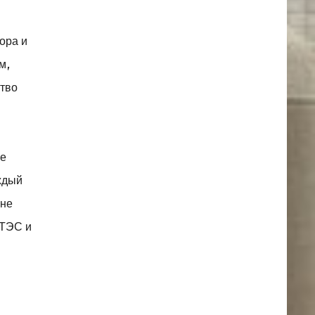
ора и
м,
ство
ое
ждый
 не
 ТЭС и