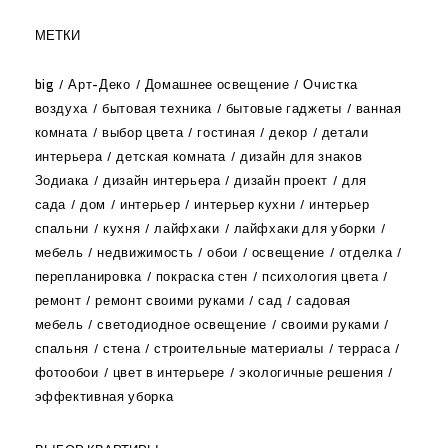
МЕТКИ
big
Арт-Деко
Домашнее освещение
Очистка
воздуха
бытовая техника
бытовые гаджеты
ванная
комната
выбор цвета
гостиная
декор
детали
интерьера
детская комната
дизайн для знаков
Зодиака
дизайн интерьера
дизайн проект
для
сада
дом
интерьер
интерьер кухни
интерьер
спальни
кухня
лайфхаки
лайфхаки для уборки
мебель
недвижимость
обои
освещение
отделка
перепланировка
покраска стен
психология цвета
ремонт
ремонт своими руками
сад
садовая
мебель
светодиодное освещение
своими руками
спальня
стена
строительные материалы
терраса
фотообои
цвет в интерьере
экологичные решения
эффективная уборка