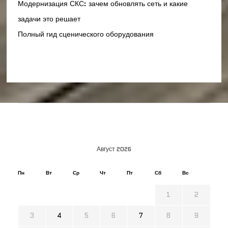
Модернизация СКС: зачем обновлять сеть и какие
задачи это решает
Полный гид сценического оборудования
Август 2026
Пн
Вт
Ср
Чт
Пт
Сб
Вс
1
2
3
4
5
6
7
8
9