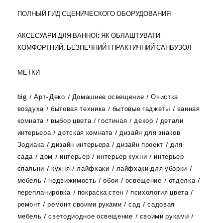
ПОЛНЫЙ ГИД СЦЕНИЧЕСКОГО ОБОРУДОВАНИЯ
АКСЕСУАРИ ДЛЯ ВАННОЇ: ЯК ОБЛАШТУВАТИ
КОМФОРТНИЙ, БЕЗПЕЧНИЙ І ПРАКТИЧНИЙ САНВУЗОЛ
МЕТКИ
big
Арт-Деко
Домашнее освещение
Очистка
воздуха
бытовая техника
бытовые гаджеты
ванная
комната
выбор цвета
гостиная
декор
детали
интерьера
детская комната
дизайн для знаков
Зодиака
дизайн интерьера
дизайн проект
для
сада
дом
интерьер
интерьер кухни
интерьер
спальни
кухня
лайфхаки
лайфхаки для уборки
мебель
недвижимость
обои
освещение
отделка
перепланировка
покраска стен
психология цвета
ремонт
ремонт своими руками
сад
садовая
мебель
светодиодное освещение
своими руками