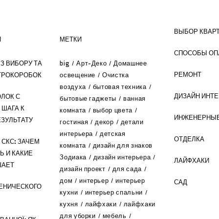
ВЫБОР КВАР
И
МЕТКИ
СПОСОБЫ ОП
З ВИБОРУ ТА
big
Арт-Деко
Домашнее
РЕМОНТ
ТРОКОРОБОК
освещение
Очистка
воздуха
бытовая техника
ДИЗАЙН ИНТ
ЛОК С
бытовые гаджеты
ванная
 ШАГА К
комната
выбор цвета
ИНЖЕНЕРНЫЕ
ЗУЛЬТАТУ
гостиная
декор
детали
интерьера
детская
ОТДЕЛКА
СКС: ЗАЧЕМ
комната
дизайн для знаков
Ь И КАКИЕ
Зодиака
дизайн интерьера
ЛАЙФХАКИ
ШАЕТ
дизайн проект
для сада
дом
интерьер
интерьер
САД
ЕНИЧЕСКОГО
кухни
интерьер спальни
кухня
лайфхаки
лайфхаки
для уборки
мебель