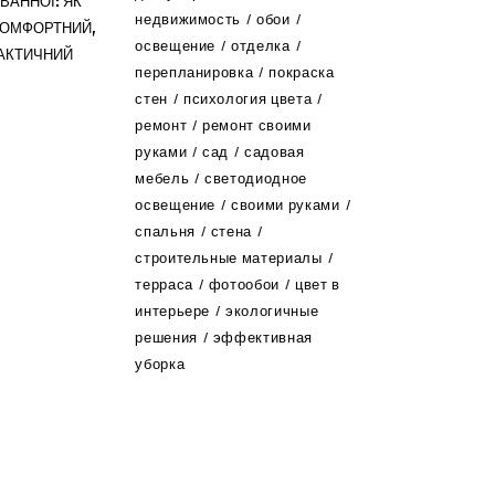
ВАННОЇ: ЯК
недвижимость
обои
КОМФОРТНИЙ,
освещение
отделка
РАКТИЧНИЙ
перепланировка
покраска
стен
психология цвета
ремонт
ремонт своими
руками
сад
садовая
мебель
светодиодное
освещение
своими руками
спальня
стена
строительные материалы
терраса
фотообои
цвет в
интерьере
экологичные
решения
эффективная
уборка