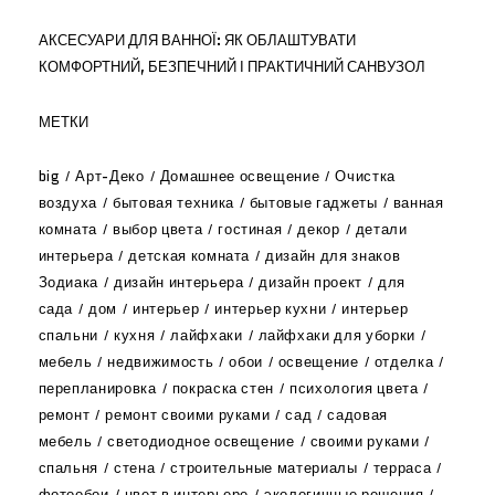
АКСЕСУАРИ ДЛЯ ВАННОЇ: ЯК ОБЛАШТУВАТИ
КОМФОРТНИЙ, БЕЗПЕЧНИЙ І ПРАКТИЧНИЙ САНВУЗОЛ
МЕТКИ
big
Арт-Деко
Домашнее освещение
Очистка
воздуха
бытовая техника
бытовые гаджеты
ванная
комната
выбор цвета
гостиная
декор
детали
интерьера
детская комната
дизайн для знаков
Зодиака
дизайн интерьера
дизайн проект
для
сада
дом
интерьер
интерьер кухни
интерьер
спальни
кухня
лайфхаки
лайфхаки для уборки
мебель
недвижимость
обои
освещение
отделка
перепланировка
покраска стен
психология цвета
ремонт
ремонт своими руками
сад
садовая
мебель
светодиодное освещение
своими руками
спальня
стена
строительные материалы
терраса
фотообои
цвет в интерьере
экологичные решения