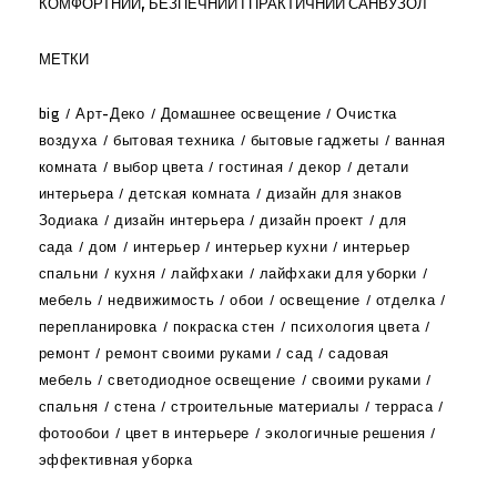
КОМФОРТНИЙ, БЕЗПЕЧНИЙ І ПРАКТИЧНИЙ САНВУЗОЛ
МЕТКИ
big
Арт-Деко
Домашнее освещение
Очистка
воздуха
бытовая техника
бытовые гаджеты
ванная
комната
выбор цвета
гостиная
декор
детали
интерьера
детская комната
дизайн для знаков
Зодиака
дизайн интерьера
дизайн проект
для
сада
дом
интерьер
интерьер кухни
интерьер
спальни
кухня
лайфхаки
лайфхаки для уборки
мебель
недвижимость
обои
освещение
отделка
перепланировка
покраска стен
психология цвета
ремонт
ремонт своими руками
сад
садовая
мебель
светодиодное освещение
своими руками
спальня
стена
строительные материалы
терраса
фотообои
цвет в интерьере
экологичные решения
эффективная уборка