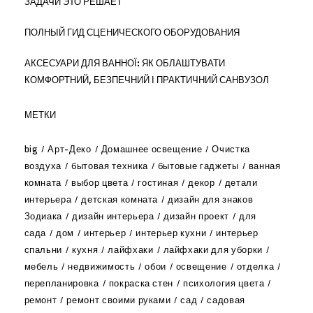
ЗАДАЧИ ЭТО РЕШАЕТ
ПОЛНЫЙ ГИД СЦЕНИЧЕСКОГО ОБОРУДОВАНИЯ
АКСЕСУАРИ ДЛЯ ВАННОЇ: ЯК ОБЛАШТУВАТИ
КОМФОРТНИЙ, БЕЗПЕЧНИЙ І ПРАКТИЧНИЙ САНВУЗОЛ
МЕТКИ
big
Арт-Деко
Домашнее освещение
Очистка
воздуха
бытовая техника
бытовые гаджеты
ванная
комната
выбор цвета
гостиная
декор
детали
интерьера
детская комната
дизайн для знаков
Зодиака
дизайн интерьера
дизайн проект
для
сада
дом
интерьер
интерьер кухни
интерьер
спальни
кухня
лайфхаки
лайфхаки для уборки
мебель
недвижимость
обои
освещение
отделка
перепланировка
покраска стен
психология цвета
ремонт
ремонт своими руками
сад
садовая