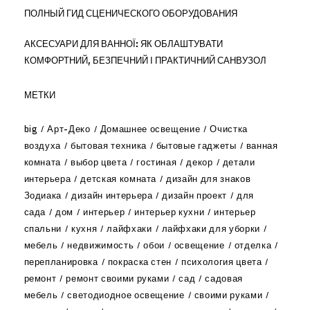
ПОЛНЫЙ ГИД СЦЕНИЧЕСКОГО ОБОРУДОВАНИЯ
АКСЕСУАРИ ДЛЯ ВАННОЇ: ЯК ОБЛАШТУВАТИ
КОМФОРТНИЙ, БЕЗПЕЧНИЙ І ПРАКТИЧНИЙ САНВУЗОЛ
МЕТКИ
big
Арт-Деко
Домашнее освещение
Очистка
воздуха
бытовая техника
бытовые гаджеты
ванная
комната
выбор цвета
гостиная
декор
детали
интерьера
детская комната
дизайн для знаков
Зодиака
дизайн интерьера
дизайн проект
для
сада
дом
интерьер
интерьер кухни
интерьер
спальни
кухня
лайфхаки
лайфхаки для уборки
мебель
недвижимость
обои
освещение
отделка
перепланировка
покраска стен
психология цвета
ремонт
ремонт своими руками
сад
садовая
мебель
светодиодное освещение
своими руками