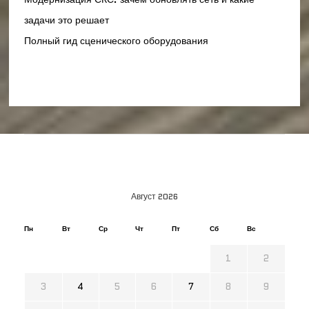
задачи это решает
Полный гид сценического оборудования
Август 2026
Пн
Вт
Ср
Чт
Пт
Сб
Вс
1
2
3
4
5
6
7
8
9