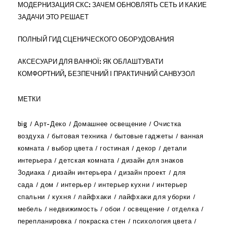
МОДЕРНИЗАЦИЯ СКС: ЗАЧЕМ ОБНОВЛЯТЬ СЕТЬ И КАКИЕ
ЗАДАЧИ ЭТО РЕШАЕТ
ПОЛНЫЙ ГИД СЦЕНИЧЕСКОГО ОБОРУДОВАНИЯ
АКСЕСУАРИ ДЛЯ ВАННОЇ: ЯК ОБЛАШТУВАТИ
КОМФОРТНИЙ, БЕЗПЕЧНИЙ І ПРАКТИЧНИЙ САНВУЗОЛ
МЕТКИ
big
Арт-Деко
Домашнее освещение
Очистка
воздуха
бытовая техника
бытовые гаджеты
ванная
комната
выбор цвета
гостиная
декор
детали
интерьера
детская комната
дизайн для знаков
Зодиака
дизайн интерьера
дизайн проект
для
сада
дом
интерьер
интерьер кухни
интерьер
спальни
кухня
лайфхаки
лайфхаки для уборки
мебель
недвижимость
обои
освещение
отделка
перепланировка
покраска стен
психология цвета