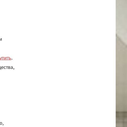
и
о
упить
.
щества,
о,