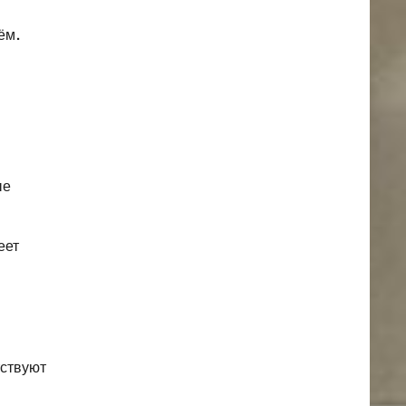
ём.
ые
еет
тствуют