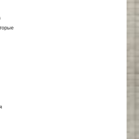
а
оторые
я