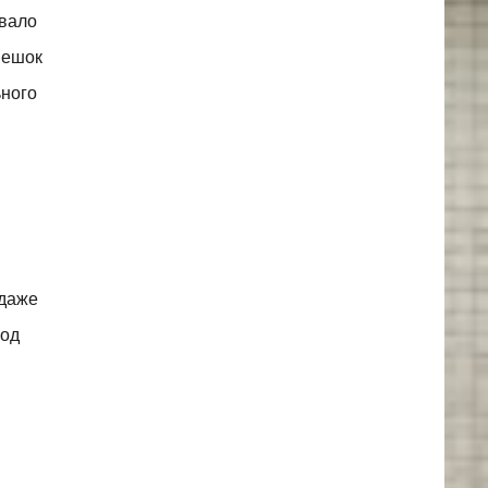
евало
мешок
ьного
 даже
под