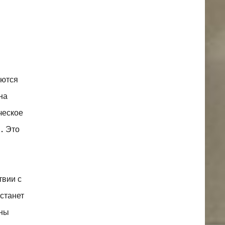
яются
на
ческое
. Это
твии с
станет
жны