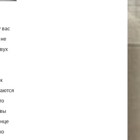
у вас
 не
двух
 к
чаются
то
 вы
онце
ко