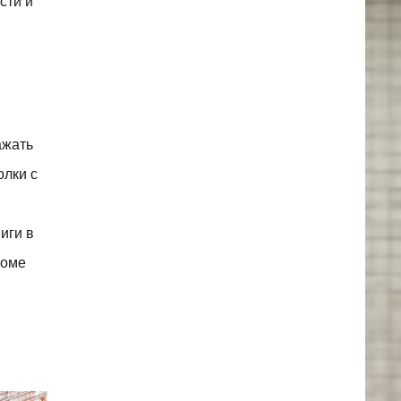
сти и
ажать
олки с
иги в
роме