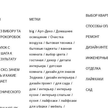
ВЫБОР КВАР
И
МЕТКИ
СПОСОБЫ ОП
З ВИБОРУ ТА
big
Арт-Деко
Домашнее
РЕМОНТ
ТРОКОРОБОК
освещение
Очистка
воздуха
бытовая техника
ДИЗАЙН ИНТ
ЛОК С
бытовые гаджеты
ванная
 ШАГА К
комната
выбор цвета
ИНЖЕНЕРНЫЕ
ЗУЛЬТАТУ
гостиная
декор
детали
интерьера
детская
ОТДЕЛКА
СКС: ЗАЧЕМ
комната
дизайн для знаков
Ь И КАКИЕ
Зодиака
дизайн интерьера
ЛАЙФХАКИ
ШАЕТ
дизайн проект
для сада
дом
интерьер
интерьер
САД
ЕНИЧЕСКОГО
кухни
интерьер спальни
кухня
лайфхаки
лайфхаки
для уборки
мебель