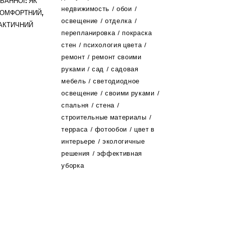
ВАННОЇ: ЯК
недвижимость
обои
КОМФОРТНИЙ,
освещение
отделка
РАКТИЧНИЙ
перепланировка
покраска
стен
психология цвета
ремонт
ремонт своими
руками
сад
садовая
мебель
светодиодное
освещение
своими руками
спальня
стена
строительные материалы
терраса
фотообои
цвет в
интерьере
экологичные
решения
эффективная
уборка