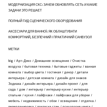
МОДЕРНИЗАЦИЯ СКС: ЗАЧЕМ ОБНОВЛЯТЬ СЕТЬ И КАКИЕ
ЗАДАЧИ ЭТО РЕШАЕТ
ПОЛНЫЙ ГИД СЦЕНИЧЕСКОГО ОБОРУДОВАНИЯ
АКСЕСУАРИ ДЛЯ ВАННОЇ: ЯК ОБЛАШТУВАТИ
КОМФОРТНИЙ, БЕЗПЕЧНИЙ І ПРАКТИЧНИЙ САНВУЗОЛ
МЕТКИ
big
Арт-Деко
Домашнее освещение
Очистка
воздуха
бытовая техника
бытовые гаджеты
ванная
комната
выбор цвета
гостиная
декор
детали
интерьера
детская комната
дизайн для знаков
Зодиака
дизайн интерьера
дизайн проект
для
сада
дом
интерьер
интерьер кухни
интерьер
спальни
кухня
лайфхаки
лайфхаки для уборки
мебель
недвижимость
обои
освещение
отделка
перепланировка
покраска стен
психология цвета