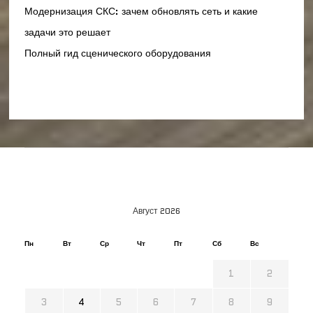
Модернизация СКС: зачем обновлять сеть и какие
задачи это решает
Полный гид сценического оборудования
Август 2026
Пн
Вт
Ср
Чт
Пт
Сб
Вс
1
2
3
4
5
6
7
8
9