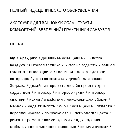
ПОЛНЫЙ ГИД СЦЕНИЧЕСКОГО ОБОРУДОВАНИЯ
АКСЕСУАРИ ДЛЯ ВАННОЇ: ЯК ОБЛАШТУВАТИ
КОМФОРТНИЙ, БЕЗПЕЧНИЙ І ПРАКТИЧНИЙ САНВУЗОЛ
МЕТКИ
big
Арт-Деко
Домашнее освещение
Очистка
воздуха
бытовая техника
бытовые гаджеты
ванная
комната
выбор цвета
гостиная
декор
детали
интерьера
детская комната
дизайн для знаков
Зодиака
дизайн интерьера
дизайн проект
для
сада
дом
интерьер
интерьер кухни
интерьер
спальни
кухня
лайфхаки
лайфхаки для уборки
мебель
недвижимость
обои
освещение
отделка
перепланировка
покраска стен
психология цвета
ремонт
ремонт своими руками
сад
садовая
мебель
светодиодное освещение
своими руками