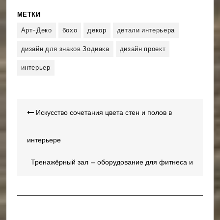
МЕТКИ
Арт-Деко
бохо
декор
детали интерьера
дизайн для знаков Зодиака
дизайн проект
интерьер
Навигация
Искусство сочетания цвета стен и полов в
по
записям
интерьере
Тренажёрный зал – оборудование для фитнеса и
советы по отделке домашнего спортзала