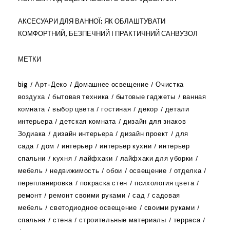
АКСЕСУАРИ ДЛЯ ВАННОЇ: ЯК ОБЛАШТУВАТИ
КОМФОРТНИЙ, БЕЗПЕЧНИЙ І ПРАКТИЧНИЙ САНВУЗОЛ
МЕТКИ
big
Арт-Деко
Домашнее освещение
Очистка
воздуха
бытовая техника
бытовые гаджеты
ванная
комната
выбор цвета
гостиная
декор
детали
интерьера
детская комната
дизайн для знаков
Зодиака
дизайн интерьера
дизайн проект
для
сада
дом
интерьер
интерьер кухни
интерьер
спальни
кухня
лайфхаки
лайфхаки для уборки
мебель
недвижимость
обои
освещение
отделка
перепланировка
покраска стен
психология цвета
ремонт
ремонт своими руками
сад
садовая
мебель
светодиодное освещение
своими руками
спальня
стена
строительные материалы
терраса