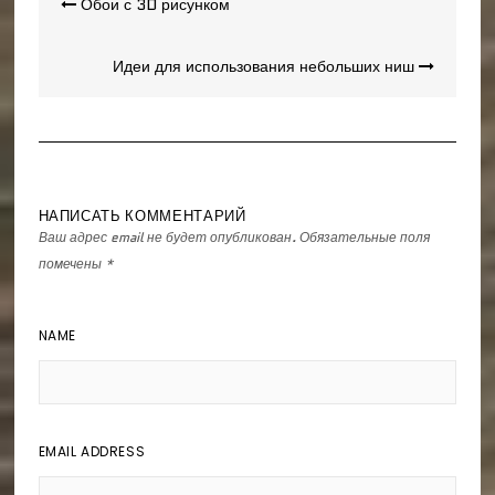
Навигация
Обои с 3D рисунком
по
записям
Идеи для использования небольших ниш
НАПИСАТЬ КОММЕНТАРИЙ
Ваш адрес email не будет опубликован.
Обязательные поля
помечены
*
NAME
EMAIL ADDRESS