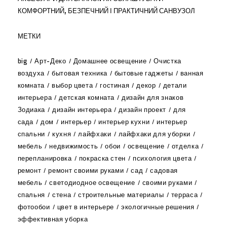
КОМФОРТНИЙ, БЕЗПЕЧНИЙ І ПРАКТИЧНИЙ САНВУЗОЛ
МЕТКИ
big
Арт-Деко
Домашнее освещение
Очистка
воздуха
бытовая техника
бытовые гаджеты
ванная
комната
выбор цвета
гостиная
декор
детали
интерьера
детская комната
дизайн для знаков
Зодиака
дизайн интерьера
дизайн проект
для
сада
дом
интерьер
интерьер кухни
интерьер
спальни
кухня
лайфхаки
лайфхаки для уборки
мебель
недвижимость
обои
освещение
отделка
перепланировка
покраска стен
психология цвета
ремонт
ремонт своими руками
сад
садовая
мебель
светодиодное освещение
своими руками
спальня
стена
строительные материалы
терраса
фотообои
цвет в интерьере
экологичные решения
эффективная уборка