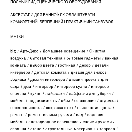
ПОЛНЫЙ ГИД СЦЕНИЧЕСКОГО ОБОРУДОВАНИЯ
АКСЕСУАРИ ДЛЯ ВАННОЇ: ЯК ОБЛАШТУВАТИ
КОМФОРТНИЙ, БЕЗПЕЧНИЙ І ПРАКТИЧНИЙ САНВУЗОЛ
МЕТКИ
big
Арт-Деко
Домашнее освещение
Очистка
воздуха
бытовая техника
бытовые гаджеты
ванная
комната
выбор цвета
гостиная
декор
детали
интерьера
детская комната
дизайн для знаков
Зодиака
дизайн интерьера
дизайн проект
для
сада
дом
интерьер
интерьер кухни
интерьер
спальни
кухня
лайфхаки
лайфхаки для уборки
мебель
недвижимость
обои
освещение
отделка
перепланировка
покраска стен
психология цвета
ремонт
ремонт своими руками
сад
садовая
мебель
светодиодное освещение
своими руками
спальня
стена
строительные материалы
терраса