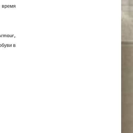
е время
Armour,
обуви в