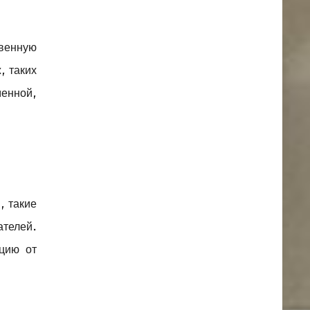
твенную
, таких
менной,
, такие
ателей.
ацию от