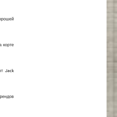
хорошей
а корте
от Jack
брендов