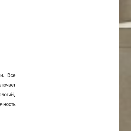
и. Все
ключает
логий,
ечность