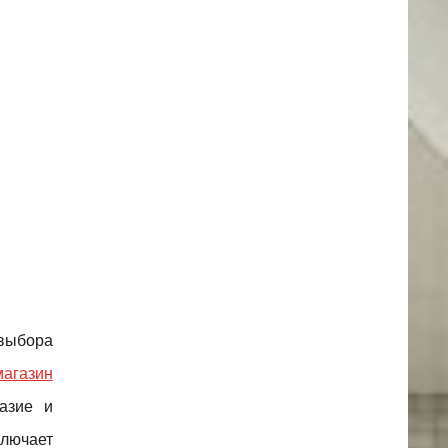
 выбора
магазин
азие и
ключает