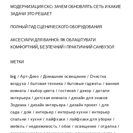
МОДЕРНИЗАЦИЯ СКС: ЗАЧЕМ ОБНОВЛЯТЬ СЕТЬ И КАКИЕ
ЗАДАЧИ ЭТО РЕШАЕТ
ПОЛНЫЙ ГИД СЦЕНИЧЕСКОГО ОБОРУДОВАНИЯ
АКСЕСУАРИ ДЛЯ ВАННОЇ: ЯК ОБЛАШТУВАТИ
КОМФОРТНИЙ, БЕЗПЕЧНИЙ І ПРАКТИЧНИЙ САНВУЗОЛ
МЕТКИ
big
Арт-Деко
Домашнее освещение
Очистка
воздуха
бытовая техника
бытовые гаджеты
ванная
комната
выбор цвета
гостиная
декор
детали
интерьера
детская комната
дизайн для знаков
Зодиака
дизайн интерьера
дизайн проект
для
сада
дом
интерьер
интерьер кухни
интерьер
спальни
кухня
лайфхаки
лайфхаки для уборки
мебель
недвижимость
обои
освещение
отделка