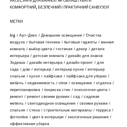
АКСЕСУАРИ ДЛЯ ВАННОЇ: ЯК ОБЛАШТУВАТИ
КОМФОРТНИЙ, БЕЗПЕЧНИЙ І ПРАКТИЧНИЙ САНВУЗОЛ
МЕТКИ
big
Арт-Деко
Домашнее освещение
Очистка
воздуха
бытовая техника
бытовые гаджеты
ванная
комната
выбор цвета
гостиная
декор
детали
интерьера
детская комната
дизайн для знаков
Зодиака
дизайн интерьера
дизайн проект
для
сада
дом
интерьер
интерьер кухни
интерьер
спальни
кухня
лайфхаки
лайфхаки для уборки
мебель
недвижимость
обои
освещение
отделка
перепланировка
покраска стен
психология цвета
ремонт
ремонт своими руками
сад
садовая
мебель
светодиодное освещение
своими руками
спальня
стена
строительные материалы
терраса
фотообои
цвет в интерьере
экологичные решения
эффективная уборка