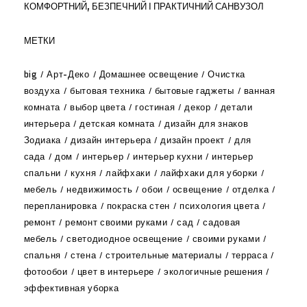
КОМФОРТНИЙ, БЕЗПЕЧНИЙ І ПРАКТИЧНИЙ САНВУЗОЛ
МЕТКИ
big
Арт-Деко
Домашнее освещение
Очистка
воздуха
бытовая техника
бытовые гаджеты
ванная
комната
выбор цвета
гостиная
декор
детали
интерьера
детская комната
дизайн для знаков
Зодиака
дизайн интерьера
дизайн проект
для
сада
дом
интерьер
интерьер кухни
интерьер
спальни
кухня
лайфхаки
лайфхаки для уборки
мебель
недвижимость
обои
освещение
отделка
перепланировка
покраска стен
психология цвета
ремонт
ремонт своими руками
сад
садовая
мебель
светодиодное освещение
своими руками
спальня
стена
строительные материалы
терраса
фотообои
цвет в интерьере
экологичные решения
эффективная уборка