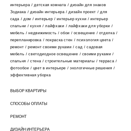
интерьера
детская комната
дизайн для знаков
Зодиака
дизайн интерьера
дизайн проект
для
сада
дом
интерьер
интерьер кухни
интерьер
спальни
кухня
лайфхаки
лайфхаки для уборки
мебель
недвижимость
обои
освещение
отделка
перепланировка
покраска стен
психология цвета
ремонт
ремонт своими руками
сад
садовая
мебель
светодиодное освещение
своими руками
спальня
стена
строительные материалы
терраса
фотообои
цвет в интерьере
экологичные решения
эффективная уборка
ВЫБОР КВАРТИРЫ
СПОСОБЫ ОПЛАТЫ
РЕМОНТ
ДИЗАЙН ИНТЕРЬЕРА